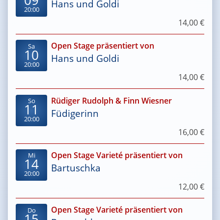
09
Hans und Goldi
20:00
14,00 €
Open Stage präsentiert von
Sa
10
Hans und Goldi
20:00
14,00 €
Rüdiger Rudolph & Finn Wiesner
So
11
Füdigerinn
20:00
16,00 €
Open Stage Varieté präsentiert von
Mi
14
Bartuschka
20:00
12,00 €
Open Stage Varieté präsentiert von
Do
15