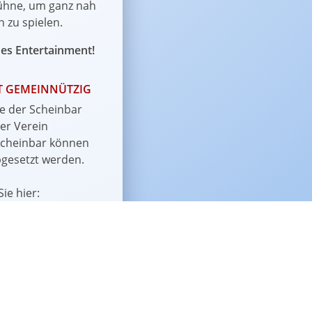
Bühne, um ganz nah
zu spielen.
ßes Entertainment!
ST GEMEINNÜTZIG
e der Scheinbar
ger Verein
Scheinbar können
bgesetzt werden.
ie hier:
schaft