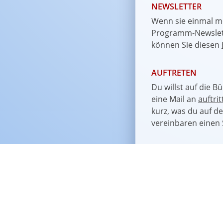
NEWSLETTER
Wenn sie einmal m
Programm-Newslett
können Sie diesen
AUFTRETEN
Du willst auf die B
eine Mail an
auftri
kurz, was du auf d
vereinbaren einen 
DIE SCHEINBAR U
Tagesaktuelle Pro
auch auf unserer
F
Bilder bei
Instagra