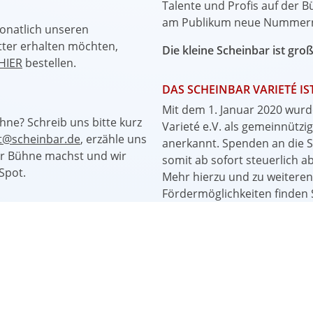
Talente und Profis auf der 
am Publikum neue Nummern 
onatlich unseren
er erhalten möchten,
Die kleine Scheinbar ist gro
HIER
bestellen.
DAS SCHEINBAR VARIETÉ I
Mit dem 1. Januar 2020 wurd
ühne? Schreib uns bitte kurz
Varieté e.V. als gemeinnützi
tt@scheinbar.de
, erzähle uns
anerkannt. Spenden an die 
er Bühne machst und wir
somit ab sofort steuerlich a
Spot.
Mehr hierzu und zu weiteren
Fördermöglichkeiten finden S
Spenden und Fördermitglied
ND SOCIAL MEDIA
grammhinweise finden Sie
acebook-Seite
, aktuelle
m
.