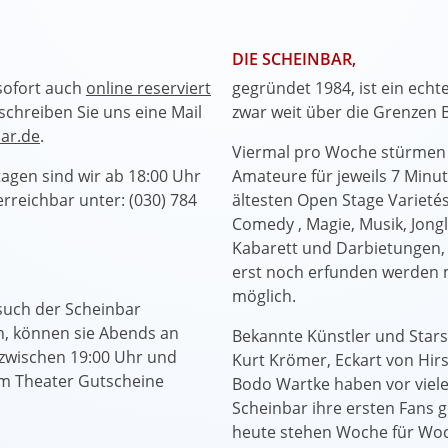
DIE SCHEINBAR,
sofort auch
online reserviert
gegründet 1984, ist ein echt
schreiben Sie uns eine Mail
zwar weit über die Grenzen B
ar.de
.
Viermal pro Woche stürmen 
agen sind wir ab 18:00 Uhr
Amateure für jeweils 7 Minu
 erreichbar unter: (030) 784
ältesten Open Stage Varieté
Comedy , Magie, Musik, Jongla
Kabarett und Darbietungen, 
erst noch erfunden werden mu
möglich.
such der Scheinbar
n, können sie Abends an
Bekannte Künstler und Stars
 zwischen 19:00 Uhr und
Kurt Krömer, Eckart von Hi
im Theater Gutscheine
Bodo Wartke haben vor viele
Scheinbar ihre ersten Fans 
heute stehen Woche für Wo