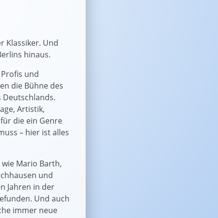
er Klassiker. Und
erlins hinaus.
Profis und
ten die Bühne des
s Deutschlands.
ge, Artistik,
für die ein Genre
ss – hier ist alles
 wie Mario Barth,
rschhausen und
n Jahren in der
gefunden. Und auch
che immer neue