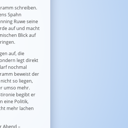
rogramm schreiben.
Jens Spahn
enning Ruwe seine
Erde auf und macht
mischen Blick auf
bringen.
gen auf, die
ondern legt direkt
edarf nochmal
ogramm beweist der
nicht so liegen,
ber umso mehr.
tironie begibt er
 eine Politik,
cht mehr lachen
er Abend –