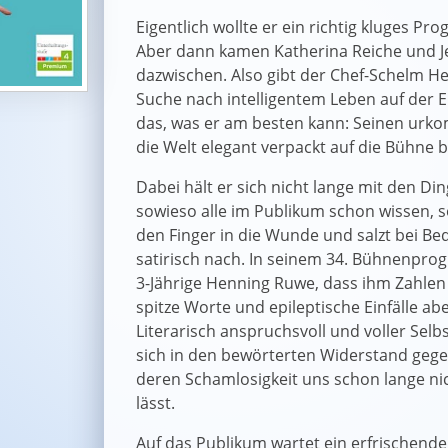
Eigentlich wollte er ein richtig kluges P
Aber dann kamen Katherina Reiche und 
dazwischen. Also gibt der Chef-Schelm H
Suche nach intelligentem Leben auf der 
das, was er am besten kann: Seinen urko
die Welt elegant verpackt auf die Bühne 
Dabei hält er sich nicht lange mit den Din
sowieso alle im Publikum schon wissen, s
den Finger in die Wunde und salzt bei B
satirisch nach. In seinem 34. Bühnenpr
3-Jährige Henning Ruwe, dass ihm Zahlen 
spitze Worte und epileptische Einfälle a
Literarisch anspruchsvoll und voller Selbs
sich in den bewörterten Widerstand gegen
deren Schamlosigkeit uns schon lange ni
lässt.
Auf das Publikum wartet ein erfrischend