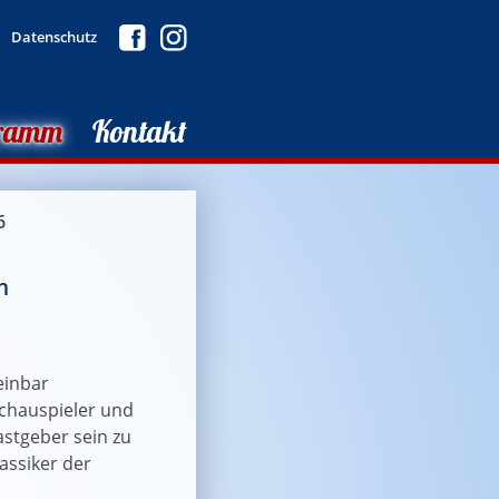
Datenschutz
ramm
Kontakt
6
n
einbar
chauspieler und
Gastgeber sein zu
lassiker der